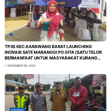
TP3S KEC.KARAWANG BARAT LAUNCHING
INOVASI SATE MARANGGI PO GITA (SATU TELOR
BERMANFAAT UNTUK MASYARAKAT KURANG
GIZI DI POS GIZI KELUARGA KITA), UNTUK
NOVEMBER 06, 2025
MENURUNKAN ANGKA STUNTING DI WILAYAH
KEC.KARAWANG BARAT*
DAERAH