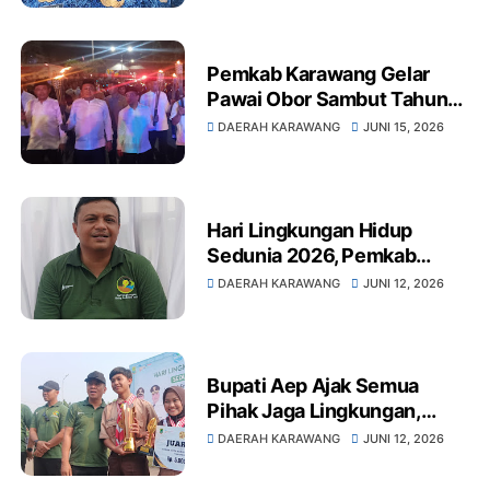
Pemkab Karawang Gelar
Pawai Obor Sambut Tahun
Baru Islam 1448 Hijriah,
DAERAH KARAWANG
JUNI 15, 2026
Perkuat Kepedulian Sosial
dan Nilai Religius
Hari Lingkungan Hidup
Sedunia 2026, Pemkab
Karawang Tanam Ribuan
DAERAH KARAWANG
JUNI 12, 2026
Pohon dan Perkuat Program
Penghijauan
Bupati Aep Ajak Semua
Pihak Jaga Lingkungan,
Karawang Peringati Hari
DAERAH KARAWANG
JUNI 12, 2026
Lingkungan Hidup Sedunia
2026