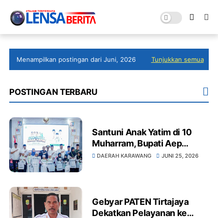
Menampilkan postingan dari Juni, 2026
Tunjukkan semua
POSTINGAN TERBARU
Santuni Anak Yatim di 10
Muharram, Bupati Aep
Karawang Maju Harus
DAERAH KARAWANG
JUNI 25, 2026
Dibangun dengan
Kepedulian
Gebyar PATEN Tirtajaya
Dekatkan Pelayanan ke