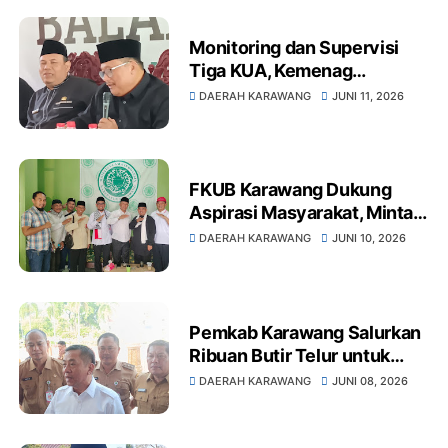
Monitoring dan Supervisi
Tiga KUA, Kemenag
Karawang Dorong
DAERAH KARAWANG
JUNI 11, 2026
Pelayanan Lebih Profesional
FKUB Karawang Dukung
Aspirasi Masyarakat, Minta
Pemda Tindak Tegas
DAERAH KARAWANG
JUNI 10, 2026
Theatre Night Mart
Pemkab Karawang Salurkan
Ribuan Butir Telur untuk
Tekan Angka Stunting,
DAERAH KARAWANG
JUNI 08, 2026
Bupati Aep Ajak Semua
Pihak Berkolaborasi