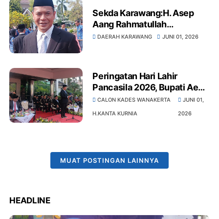
Sekda Karawang:H. Asep
Aang Rahmatullah
Menyampaikan ASN yang
DAERAH KARAWANG
JUNI 01, 2026
Mangkir Tercatat dalam
Riwayat Disiplin
Kepegawaian
Peringatan Hari Lahir
Pancasila 2026, Bupati Aep
Tegaskan Pancasila Fondasi
CALON KADES WANAKERTA
JUNI 01,
Persatuan dan Kemajuan
H.KANTA KURNIA
2026
Bangsa
MUAT POSTINGAN LAINNYA
HEADLINE