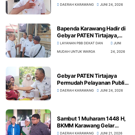
Warga, Camat Dulah: UMKM
DAERAH KARAWANG
JUNI 24, 2026
hingga Penanganan
Stunting Jadi Prioritas
Bapenda Karawang Hadir di
Gebyar PATEN Tirtajaya,
Layanan PBB Dekat dan
LAYANAN PBB DEKAT DAN
JUNI
Mudah untuk Warga
MUDAH UNTUK WARGA
24, 2026
Gebyar PATEN Tirtajaya
Permudah Pelayanan Publik,
Wabup Karawang Tinjau
DAERAH KARAWANG
JUNI 24, 2026
UMKM hingga Program
Penanganan Stunting
Sambut 1 Muharam 1448 H,
BKMM Karawang Gelar
Sunatan Massal untuk 93
DAERAH KARAWANG
JUNI 21, 2026