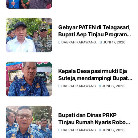
Anak di Pangkalan
Gebyar PATEN di Telagasari,
Bupati Aep Tinjau Program
Penanganan Stunting dan
DAERAH KARAWANG.
JUNI 17, 2026
Rumah Tidak Layak Huni
Kepala Desa pasirmukti Eja
Suteja,mendampingi Bupati
Aep Tinjau PKWT
DAERAH KARAWANG
JUNI 17, 2026
Pasirmukti, Dorong
Ketahanan Pangan dan
Pemberdayaan Perempuan
Tani
Bupati dan Dinas PRKP
Tinjau Rumah Nyaris Roboh,
Lansia 78 Tahun Segera
DAERAH KARAWANG
JUNI 17, 2026
Miliki Hunian Layak