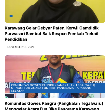
Karawang Gelar Gebyar Paten, Korwil Camdidik
Purwasari Sambut Baik Respon Pemkab Terkait
Pendidikan
NOVEMBER 18, 2025
KOMUNITAS GOWES PANGRU (PANGKALAN TEGALWARU)
MENGGELAR ACARA FUN BIKE PANORAMA KARAWANG
SELATAN
Komunitas Gowes Pangru (Pangkalan Tegalwaru)
Menggelar Acara Fun Bike Panorama Karawang