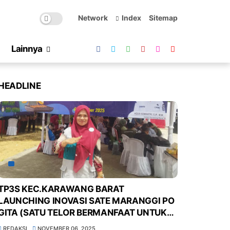
Network
Index
Sitemap
Lainnya
HEADLINE
TP3S KEC.KARAWANG BARAT
LAUNCHING INOVASI SATE MARANGGI PO
GITA (SATU TELOR BERMANFAAT UNTUK
MASYARAKAT KURANG GIZI DI POS GIZI
REDAKSI
NOVEMBER 06, 2025