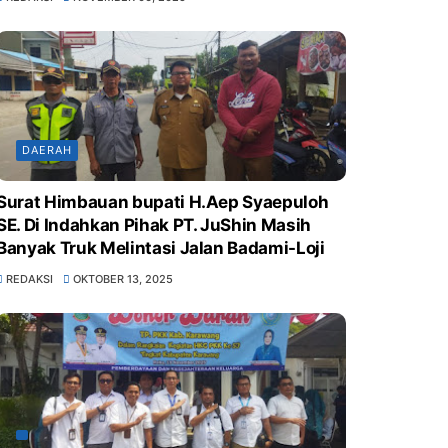
KELUARGA KITA), UNTUK MENURUNKAN
ANGKA STUNTING DI WILAYAH
KEC.KARAWANG BARAT*
DAERAH
Surat Himbauan bupati H.Aep Syaepuloh
SE. Di Indahkan Pihak PT. JuShin Masih
Banyak Truk Melintasi Jalan Badami-Loji
REDAKSI
OKTOBER 13, 2025