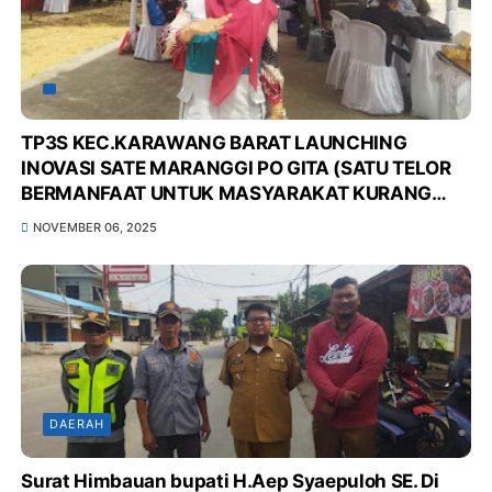
TP3S KEC.KARAWANG BARAT LAUNCHING
INOVASI SATE MARANGGI PO GITA (SATU TELOR
BERMANFAAT UNTUK MASYARAKAT KURANG
GIZI DI POS GIZI KELUARGA KITA), UNTUK
NOVEMBER 06, 2025
MENURUNKAN ANGKA STUNTING DI WILAYAH
KEC.KARAWANG BARAT*
DAERAH
Surat Himbauan bupati H.Aep Syaepuloh SE. Di