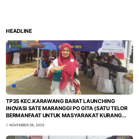
HEADLINE
TP3S KEC.KARAWANG BARAT LAUNCHING
INOVASI SATE MARANGGI PO GITA (SATU TELOR
BERMANFAAT UNTUK MASYARAKAT KURANG
GIZI DI POS GIZI KELUARGA KITA), UNTUK
NOVEMBER 06, 2025
MENURUNKAN ANGKA STUNTING DI WILAYAH
KEC.KARAWANG BARAT*