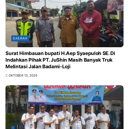
DAERAH
Surat Himbauan bupati H.Aep Syaepuloh SE. Di
Indahkan Pihak PT. JuShin Masih Banyak Truk
Melintasi Jalan Badami-Loji
OKTOBER 13, 2025