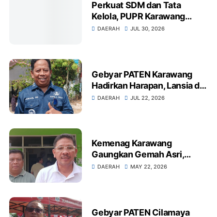
Perkuat SDM dan Tata
Kelola, PUPR Karawang
Dorong Jasa Konstruksi
DAERAH
JUL 30, 2026
Berkualitas untuk
Infrastruktur Berkelanjutan
Gebyar PATEN Karawang
Hadirkan Harapan, Lansia di
Karangtanjung Terima
DAERAH
JUL 22, 2026
Bantuan Rutilahu
Kemenag Karawang
Gaungkan Gemah Asri,
Dirjen Bimas Islam Ajak
DAERAH
MAY 22, 2026
Budaya Bersih di KUA dan
Masjid
Gebyar PATEN Cilamaya