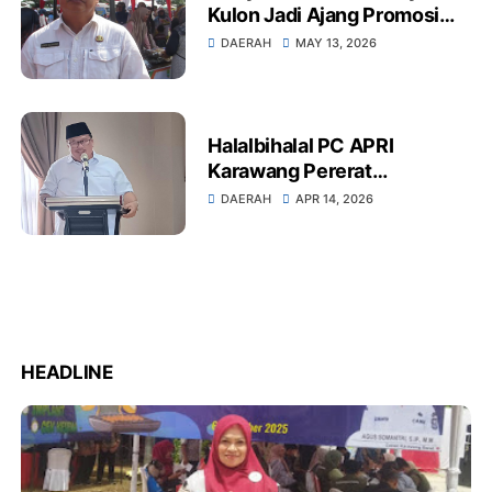
Kulon Jadi Ajang Promosi
UMKM, Disperindagkop UKM
DAERAH
MAY 13, 2026
Dorong Produk Lokal Naik
Kelas
Halalbihalal PC APRI
Karawang Pererat
Silaturahmi, Lima Kepala
DAERAH
APR 14, 2026
KUA Purnabakti Dilepas
Penuh Haru
HEADLINE