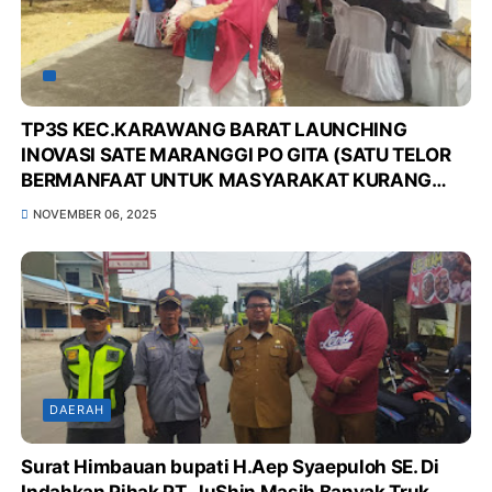
TP3S KEC.KARAWANG BARAT LAUNCHING
INOVASI SATE MARANGGI PO GITA (SATU TELOR
BERMANFAAT UNTUK MASYARAKAT KURANG
GIZI DI POS GIZI KELUARGA KITA), UNTUK
NOVEMBER 06, 2025
MENURUNKAN ANGKA STUNTING DI WILAYAH
KEC.KARAWANG BARAT*
DAERAH
Surat Himbauan bupati H.Aep Syaepuloh SE. Di
Indahkan Pihak PT. JuShin Masih Banyak Truk