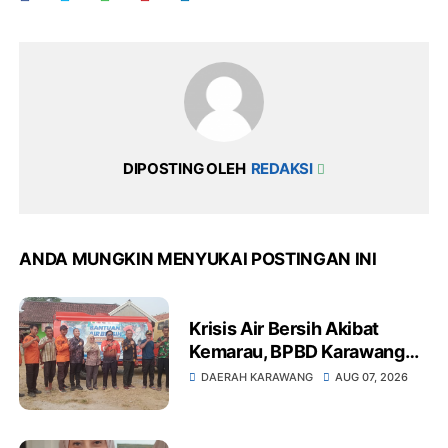
DIPOSTING OLEH
REDAKSI
ANDA MUNGKIN MENYUKAI POSTINGAN INI
Krisis Air Bersih Akibat
Kemarau, BPBD Karawang
Bergerak Layani Warga
DAERAH KARAWANG
AUG 07, 2026
Cintalanggeng dan
Sirnabaya