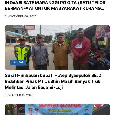
INOVASI SATE MARANGGI PO GITA (SATU TELOR
BERMANFAAT UNTUK MASYARAKAT KURANG
GIZI DI POS GIZI KELUARGA KITA), UNTUK
NOVEMBER 06, 2025
MENURUNKAN ANGKA STUNTING DI WILAYAH
KEC.KARAWANG BARAT*
DAERAH
Surat Himbauan bupati H.Aep Syaepuloh SE. Di
Indahkan Pihak PT. JuShin Masih Banyak Truk
Melintasi Jalan Badami-Loji
OKTOBER 13, 2025