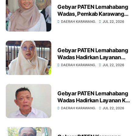
Gebyar PATEN Lemahabang
Wadas, Pemkab Karawang
Salurkan Alat Bantu
DAERAH KARAWANG.
JUL 22, 2026
Disabilitas untuk Warga
yang Membutuhkan
Gebyar PATEN Lemahabang
Wadas Hadirkan Layanan
Lengkap, Pemeriksaan
DAERAH KARAWANG.
JUL 22, 2026
Dokter Spesialis hingga
Sunatan Massal Gratis
Gebyar PATEN Lemahabang
Wadas Hadirkan Layanan KB
Gratis, DPPKB Genjot
DAERAH KARAWANG.
JUL 22, 2026
Penurunan Stunting Menuju
Karawang Sehat