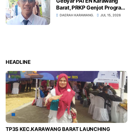
Gebyar PATEN Karawang
Barat, PRKP Genjot Program
2.500 Rutilahu demi
DAERAH KARAWANG.
JUL 15, 2026
Wujudkan Hunian Layak
bagi Masyarakat
HEADLINE
TP3S KEC.KARAWANG BARAT LAUNCHING