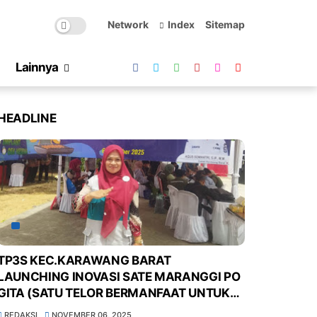
Network
Index
Sitemap
Lainnya
HEADLINE
TP3S KEC.KARAWANG BARAT
LAUNCHING INOVASI SATE MARANGGI PO
GITA (SATU TELOR BERMANFAAT UNTUK
MASYARAKAT KURANG GIZI DI POS GIZI
REDAKSI
NOVEMBER 06, 2025