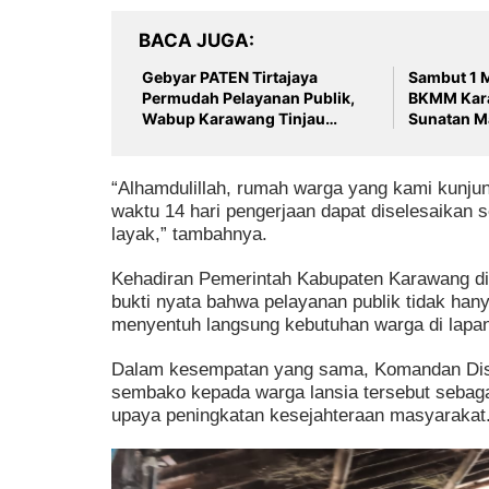
BACA JUGA
Gebyar PATEN Tirtajaya
Sambut 1 
Permudah Pelayanan Publik,
BKMM Kar
Wabup Karawang Tinjau
Sunatan M
UMKM hingga Program
di Pangkal
Penanganan Stunting
“Alhamdulillah, rumah warga yang kami kunjun
waktu 14 hari pengerjaan dapat diselesaikan s
layak,” tambahnya.
Kehadiran Pemerintah Kabupaten Karawang di
bukti nyata bahwa pelayanan publik tidak hany
menyentuh langsung kebutuhan warga di lapa
Dalam kesempatan yang sama, Komandan Distr
sembako kepada warga lansia tersebut sebaga
upaya peningkatan kesejahteraan masyarakat