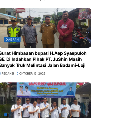
KELUARGA KITA), UNTUK MENURUNKAN
ANGKA STUNTING DI WILAYAH
KEC.KARAWANG BARAT*
DAERAH
Surat Himbauan bupati H.Aep Syaepuloh
SE. Di Indahkan Pihak PT. JuShin Masih
Banyak Truk Melintasi Jalan Badami-Loji
REDAKSI
OKTOBER 13, 2025